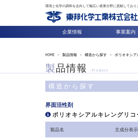
環境と化学の調和を志向して幅広い産業分野に貢献しており
企業情報
事業案内
HOME
>
製品情報
>
構造から探す
>
ポリオキシア
製品情報
Product
構造から探す
界面活性剤
ポリオキシアルキレングリコ
製品名
主成分表示