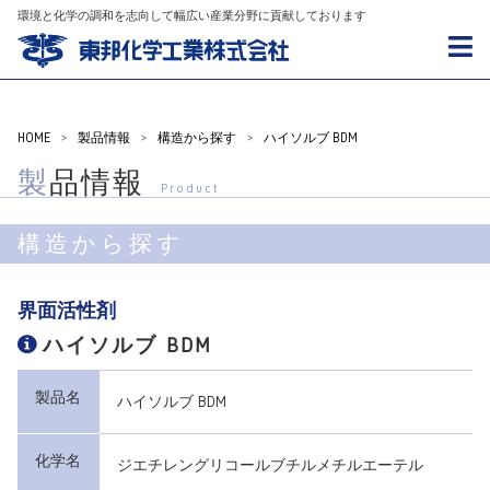
環境と化学の調和を志向して幅広い産業分野に貢献しております
HOME
>
製品情報
>
構造から探す
>
ハイソルブ BDM
製品情報
Product
構造から探す
界面活性剤
ハイソルブ BDM
製品名
ハイソルブ BDM
化学名
ジエチレングリコールブチルメチルエーテル