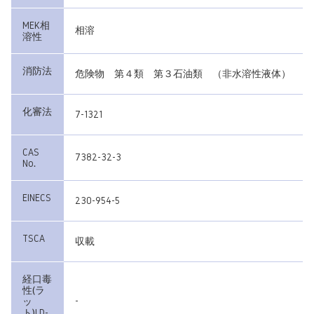
MEK相
相溶
溶性
消防法
危険物 第４類 第３石油類 （非水溶性液体）
化審法
7-1321
CAS
7382-32-3
No.
EINECS
230-954-5
TSCA
収載
経口毒
性(ラ
-
ッ
ト)LD-