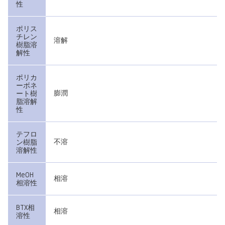
性
ポリス
チレン
溶解
樹脂溶
解性
ポリカ
ーボネ
膨潤
ート樹
脂溶解
性
テフロ
不溶
ン樹脂
溶解性
MeOH
相溶
相溶性
BTX相
相溶
溶性