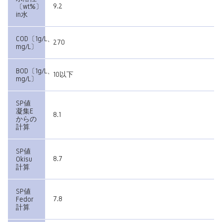
9.2
〔wt%〕
in水
COD〔1g/L、
270
mg/L〕
BOD〔1g/L、
10以下
mg/L〕
SP値
凝集E
8.1
からの
計算
SP値
8.7
Okisu
計算
SP値
7.8
Fedor
計算