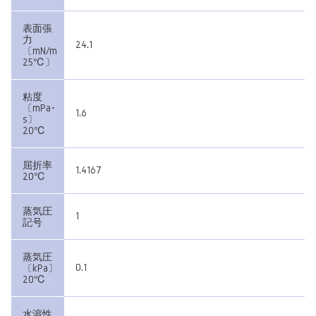
表面張
力
24.1
〔mN/m
25℃〕
粘度
〔mPa･
1.6
s〕
20℃
屈折率
1.4167
20℃
蒸気圧
1
記号
蒸気圧
0.1
〔kPa〕
20℃
水溶性