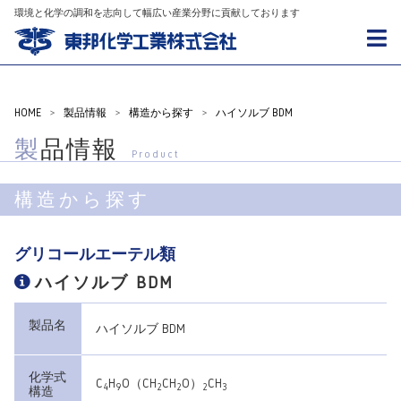
環境と化学の調和を志向して幅広い産業分野に貢献しております
HOME
>
製品情報
>
構造から探す
>
ハイソルブ BDM
製品情報
Product
構造から探す
グリコールエーテル類
ハイソルブ BDM
製品名
ハイソルブ BDM
化学式
C
H
O（CH
CH
O）
CH
4
9
2
2
2
3
構造