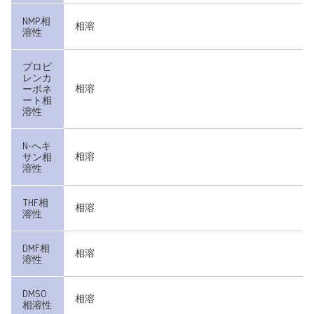
NMP相
相溶
溶性
プロピ
レンカ
相溶
ーボネ
ート相
溶性
N-へキ
相溶
サン相
溶性
THF相
相溶
溶性
DMF相
相溶
溶性
DMSO
相溶
相溶性