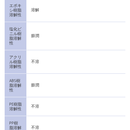
エポキ
溶解
シ樹脂
溶解性
塩化ビ
ニル樹
膨潤
脂溶解
性
アクリ
不溶
ル樹脂
溶解性
ABS樹
膨潤
脂溶解
性
PE樹脂
不溶
溶解性
PP樹
不溶
脂溶解