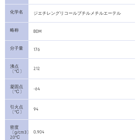
化学名
ジエチレングリコールブチルメチルエーテル
略称
BDM
分子量
176
沸点
212
〔℃〕
凝固点
-64
〔℃〕
引火点
94
〔℃〕
密度
0.904
〔g/cm3〕
20℃