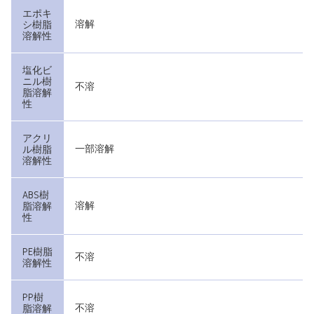
エポキ
溶解
シ樹脂
溶解性
塩化ビ
ニル樹
不溶
脂溶解
性
アクリ
一部溶解
ル樹脂
溶解性
ABS樹
溶解
脂溶解
性
PE樹脂
不溶
溶解性
PP樹
不溶
脂溶解