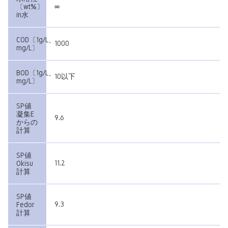
∞
〔wt%〕
in水
COD〔1g/L、
1000
mg/L〕
BOD〔1g/L、
10以下
mg/L〕
SP値
凝集E
9.6
からの
計算
SP値
11.2
Okisu
計算
SP値
9.3
Fedor
計算