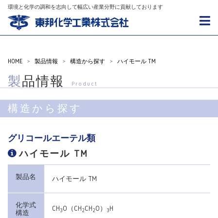
環境と化学の調和を志向して幅広い産業分野に貢献しております
HOME
>
製品情報
>
構造から探す
>
ハイモール TM
製品情報
Product
構造から探す
グリコールエーテル類
ハイモール TM
製品名
ハイモール TM
化学式
CH
O（CH
CH
O）
H
3
2
2
3
構造