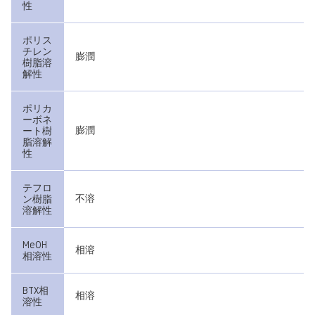
性
ポリス
チレン
膨潤
樹脂溶
解性
ポリカ
ーボネ
膨潤
ート樹
脂溶解
性
テフロ
不溶
ン樹脂
溶解性
MeOH
相溶
相溶性
BTX相
相溶
溶性