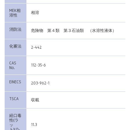
MEK相
相溶
溶性
消防法
危険物 第４類 第３石油類 （水溶性液体）
化審法
2-442
CAS
112-35-6
No.
EINECS
203-962-1
TSCA
収載
経口毒
性(ラ
11.3
ッ
ト)LD-