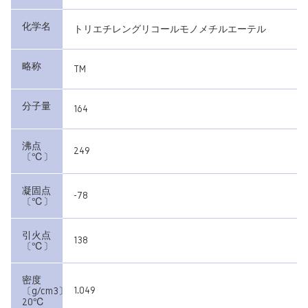
化学名
トリエチレングリコールモノメチルエーテル
略称
TM
分子量
164
沸点
249
〔℃〕
凝固点
-78
〔℃〕
引火点
138
〔℃〕
密度
1.049
〔g/cm3〕
20℃