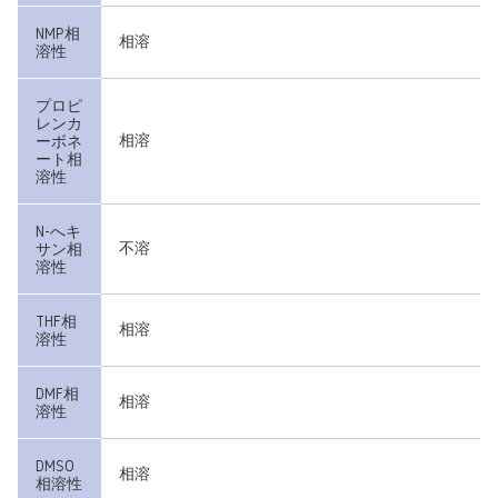
NMP相
相溶
溶性
プロピ
レンカ
相溶
ーボネ
ート相
溶性
N-へキ
不溶
サン相
溶性
THF相
相溶
溶性
DMF相
相溶
溶性
DMSO
相溶
相溶性