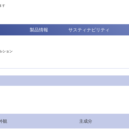
ます
製品情報
サスティナビリティ
ルション
外観
主成分