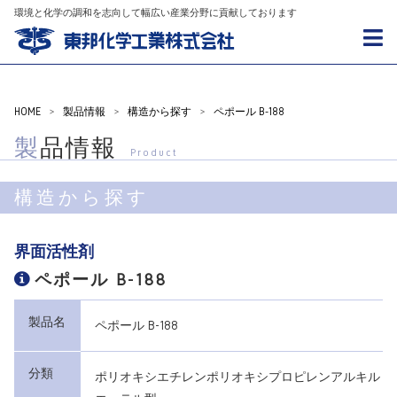
環境と化学の調和を志向して幅広い産業分野に貢献しております
HOME
>
製品情報
>
構造から探す
>
ペポール B-188
製品情報
Product
構造から探す
界面活性剤
ペポール B-188
製品名
ペポール B-188
分類
ポリオキシエチレンポリオキシプロピレンアルキル