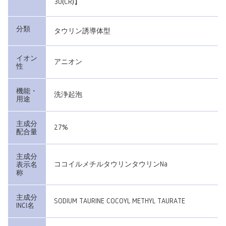
30(CR)】
分類
タウリン誘導体型
イオン
アニオン
性
機能・
洗浄起泡
用途
主成分
27%
配合量
主成分
ココイルメチルタウリンタウリンNa
表示名
称
主成分
SODIUM TAURINE COCOYL METHYL TAURATE
INCI名