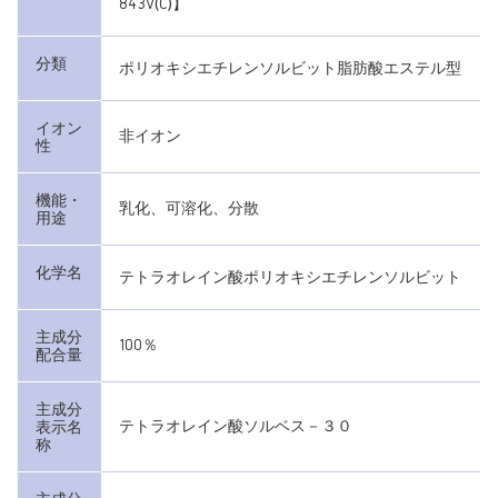
843V(C)】
分類
ポリオキシエチレンソルビット脂肪酸エステル型
イオン
非イオン
性
機能・
乳化、可溶化、分散
用途
化学名
テトラオレイン酸ポリオキシエチレンソルビット
主成分
100％
配合量
主成分
テトラオレイン酸ソルベス－３０
表示名
称