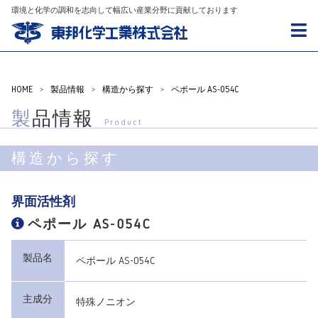
環境と化学の調和を志向して幅広い産業分野に貢献しております
HOME
>
製品情報
>
構造から探す
>
ペポール AS-054C
製品情報
Product
構造から探す
界面活性剤
ペポール AS-054C
製品名
ペポール AS-054C
主成分
特殊ノニオン