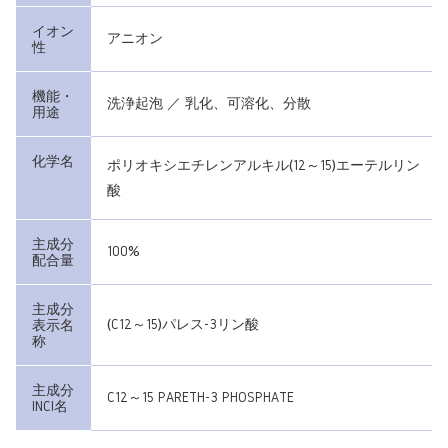
イオン
アニオン
性
機能・
洗浄起泡 ／ 乳化、可溶化、分散
用途
化学名
ポリオキシエチレンアルキル(12～15)エーテルリン
酸
主成分
100%
配合量
主成分
(C12～15)パレス-3リン酸
表示名
称
主成分
C12～15 PARETH-3 PHOSPHATE
INCI名