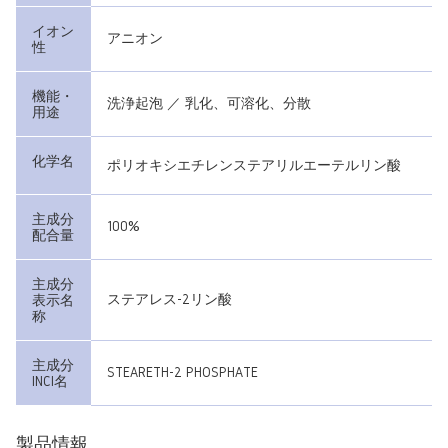
イオン
アニオン
性
機能・
洗浄起泡 ／ 乳化、可溶化、分散
用途
化学名
ポリオキシエチレンステアリルエーテルリン酸
主成分
100%
配合量
主成分
ステアレス-2リン酸
表示名
称
主成分
STEARETH-2 PHOSPHATE
INCI名
製品情報