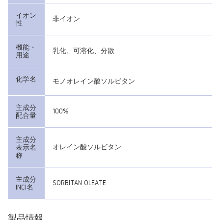
イオン
非イオン
性
機能・
乳化、可溶化、分散
用途
化学名
モノオレイン酸ソルビタン
主成分
100%
配合量
主成分
オレイン酸ソルビタン
表示名
称
主成分
SORBITAN OLEATE
INCI名
製品情報