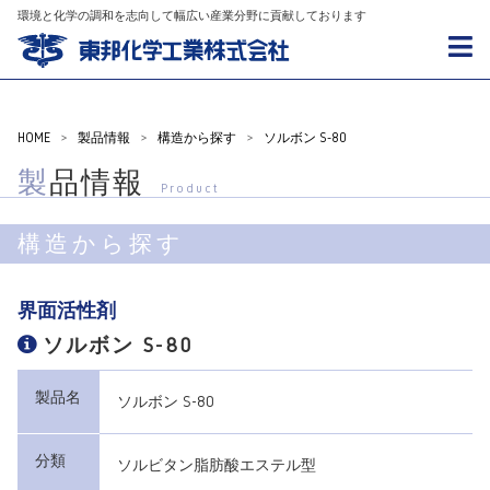
環境と化学の調和を志向して幅広い産業分野に貢献しております
HOME
>
製品情報
>
構造から探す
>
ソルボン S-80
製品情報
Product
構造から探す
界面活性剤
ソルボン S-80
製品名
ソルボン S-80
分類
ソルビタン脂肪酸エステル型