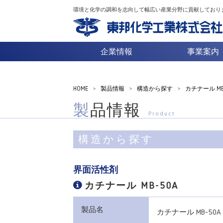
環境と化学の調和を志向して幅広い産業分野に貢献しており
企業情報
事業案内
HOME
>
製品情報
>
構造から探す
>
カチナール MB
製品情報
Product
構造から探す
界面活性剤
カチナール MB-50A
製品名
カチナール MB-50A