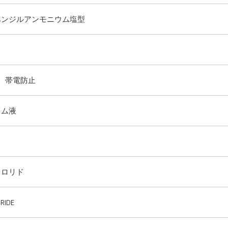
ベンジルアンモニウム塩型
軟、帯電防止
ウム液
クロリド
RIDE