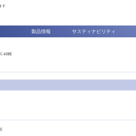
ます
製品情報
サスティナビリティ
-60BE
E