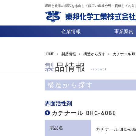
環境と化学の調和を志向して幅広い産業分野に貢献しており
企業情報
事業案内
HOME
>
製品情報
>
構造から探す
>
カチナール BHC
製品情報
Product
構造から探す
界面活性剤
カチナール BHC-60BE
製品名
カチナール BHC-60B