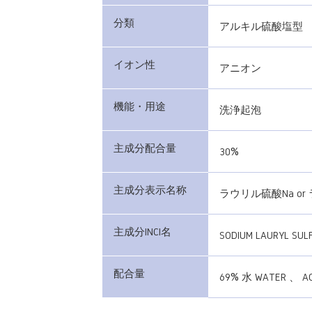
分類
アルキル硫酸塩型
イオン性
アニオン
機能・用途
洗浄起泡
主成分配合量
30%
主成分表示名称
ラウリル硫酸Na o
主成分INCI名
SODIUM LAURYL SUL
配合量
69% 水 WATER 、 A