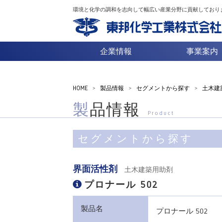
環境と化学の調和を志向して幅広い産業分野に貢献しており
企業情報
事業案内
HOME
>
製品情報
>
セグメントから探す
>
土木建
製品情報
Product
セグメントから探す
界面活性剤
土木建築用助剤
プロナール 502
製品名
プロナール 502