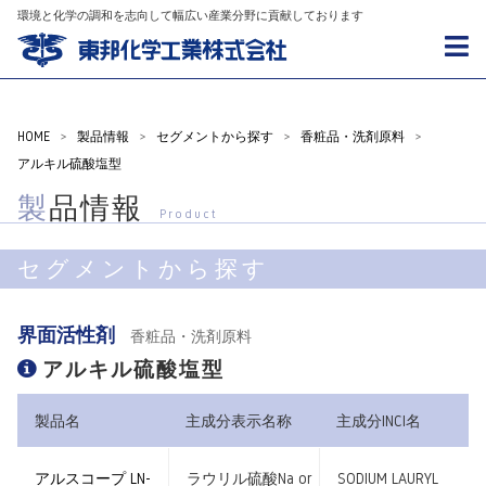
環境と化学の調和を志向して幅広い産業分野に貢献しております
HOME
>
製品情報
>
セグメントから探す
>
香粧品・洗剤原料
>
アルキル硫酸塩型
製品情報
Product
セグメントから探す
界面活性剤
香粧品・洗剤原料
アルキル硫酸塩型
製品名
主成分表示名称
主成分INCI名
アルスコープ LN-
ラウリル硫酸Na or
SODIUM LAURYL