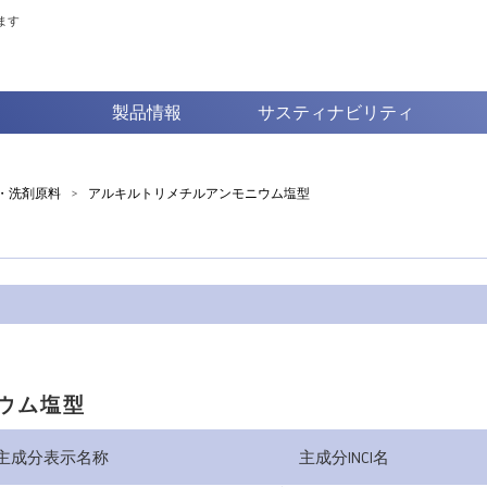
ます
製品情報
サスティナビリティ
・洗剤原料
>
アルキルトリメチルアンモニウム塩型
ウム塩型
主成分表示名称
主成分INCI名