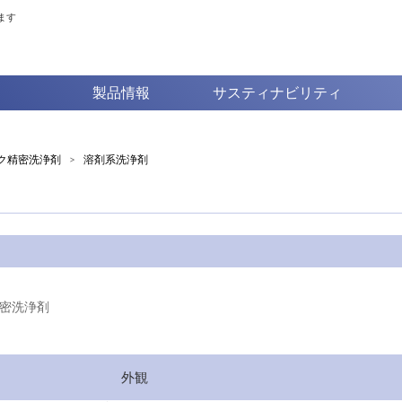
ます
製品情報
サスティナビリティ
ク精密洗浄剤
>
溶剤系洗浄剤
密洗浄剤
外観