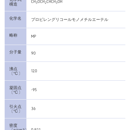
CH
OCH
CHCH
OH
3
2
3
構造
化学名
プロピレングリコールモノメチルエーテル
略称
MP
分子量
90
沸点
120
〔℃〕
凝固点
-95
〔℃〕
引火点
36
〔℃〕
密度
0.921