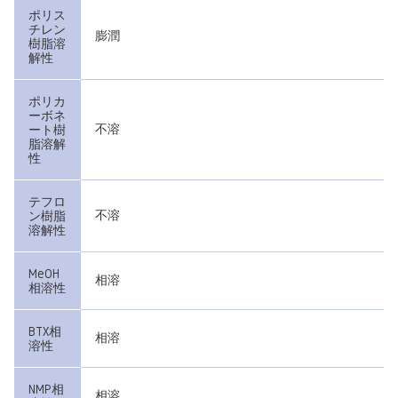
ポリス
チレン
膨潤
樹脂溶
解性
ポリカ
ーボネ
不溶
ート樹
脂溶解
性
テフロ
不溶
ン樹脂
溶解性
MeOH
相溶
相溶性
BTX相
相溶
溶性
NMP相
相溶