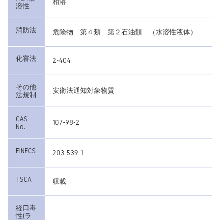
相溶
溶性
消防法
危険物 第４類 第２石油類 （水溶性液体）
化審法
2-404
その他
安衛法通知対象物質
法規制
CAS
107-98-2
No.
EINECS
203-539-1
TSCA
収載
経口毒
性(ラ