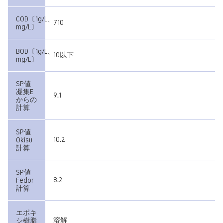
COD〔1g/L、
710
mg/L〕
BOD〔1g/L、
10以下
mg/L〕
SP値
凝集E
9.1
からの
計算
SP値
10.2
Okisu
計算
SP値
8.2
Fedor
計算
エポキ
溶解
シ樹脂