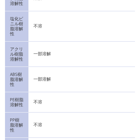
溶解性
塩化ビ
ニル樹
不溶
脂溶解
性
アクリ
一部溶解
ル樹脂
溶解性
ABS樹
一部溶解
脂溶解
性
PE樹脂
不溶
溶解性
PP樹
不溶
脂溶解
性