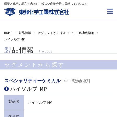
環境と化学の調和を志向して幅広い産業分野に貢献しております
HOME
>
製品情報
>
セグメントから探す
>
中・高沸点溶剤
>
ハイソルブ MP
製品情報
Product
セグメントから探す
スペシャリティーケミカル
中・高沸点溶剤
ハイソルブ MP
製品名
ハイソルブ MP
化学式