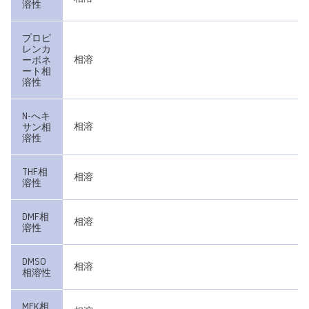
溶性
プロピ
レンカ
相溶
ーボネ
ート相
溶性
N-へキ
相溶
サン相
溶性
THF相
相溶
溶性
DMF相
相溶
溶性
DMSO
相溶
相溶性
MEK相