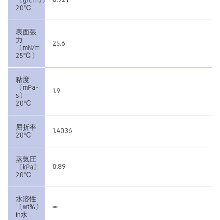
〔g/cm3〕
20℃
表面張
力
25.6
〔mN/m
25℃〕
粘度
〔mPa･
1.9
s〕
20℃
屈折率
1.4036
20℃
蒸気圧
0.89
〔kPa〕
20℃
水溶性
∞
〔wt%〕
in水