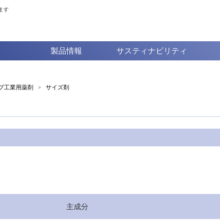
ます
製品情報
サスティナビリティ
プ工業用薬剤
>
サイズ剤
主成分