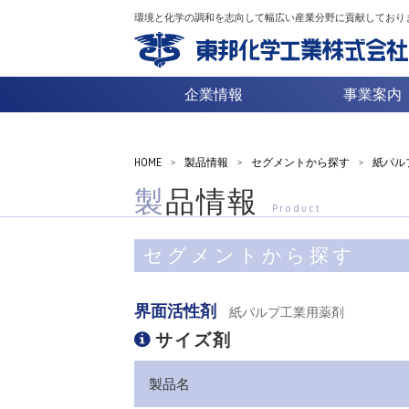
環境と化学の調和を志向して幅広い産業分野に貢献しており
企業情報
事業案内
HOME
>
製品情報
>
セグメントから探す
>
紙パル
製品情報
Product
セグメントから探す
界面活性剤
紙パルプ工業用薬剤
サイズ剤
製品名