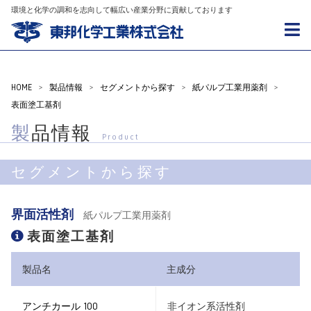
環境と化学の調和を志向して幅広い産業分野に貢献しております
HOME
>
製品情報
>
セグメントから探す
>
紙パルプ工業用薬剤
>
表面塗工基剤
製品情報
Product
セグメントから探す
界面活性剤
紙パルプ工業用薬剤
表面塗工基剤
製品名
主成分
アンチカール 100
非イオン系活性剤