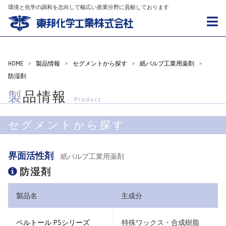
環境と化学の調和を志向して幅広い産業分野に貢献しております
HOME
>
製品情報
>
セグメントから探す
>
紙パルプ工業用薬剤
>
防湿剤
製品情報
Product
セグメントから探す
界面活性剤
紙パルプ工業用薬剤
防湿剤
製品名
主成分
ペルトール PSシリーズ
特殊ワックス・合成樹脂