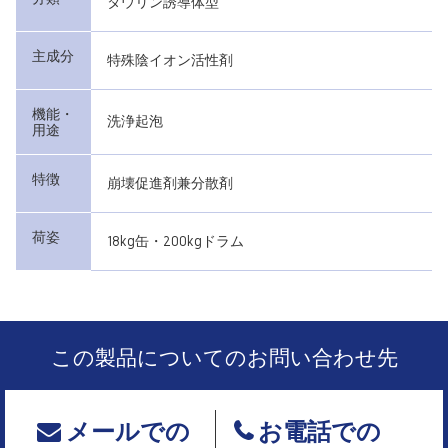
タウリン誘導体型
主成分
特殊陰イオン活性剤
機能・
洗浄起泡
用途
特徴
崩壊促進剤兼分散剤
荷姿
18kg缶・200kgドラム
この製品についてのお問い合わせ先
メールでの
お電話での