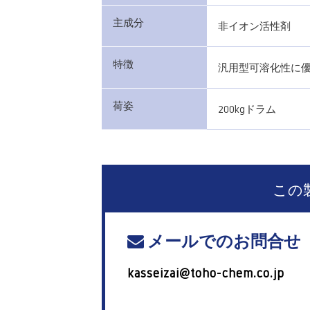
主成分
非イオン活性剤
特徴
汎用型可溶化性に
荷姿
200kgドラム
この
メールでのお問合せ
kasseizai@toho-chem.co.jp