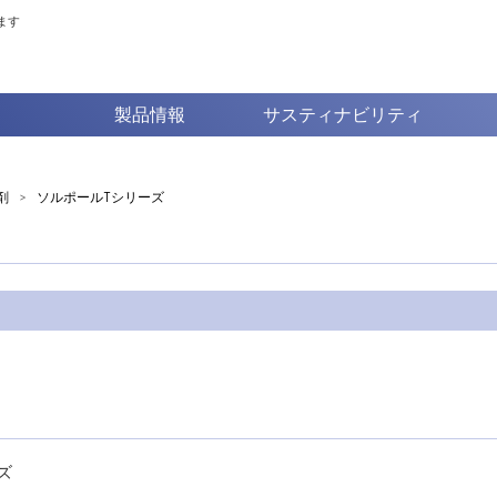
ます
製品情報
サスティナビリティ
剤
>
ソルポールTシリーズ
ズ