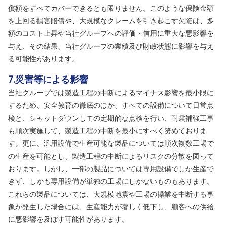
償額をすべてカバーできるとも限りません。このような保険金額
を上回る損害賠償や、大規模なクレームを引き起こす欠陥は、多
額のコスト上昇や当社グループへの評価・信用に重大な悪影響を
与え、その結果、当社グループの業績及び財政状態に影響を与え
る可能性があります。
7.災害等による影響
当社グループでは製造工程の中断によるマイナス影響を最小限に
するため、安全教育の徹底のほか、すべての設備について日常点
検と、シャットダウンしての定期的な点検を行い、耐震補強工事
も順次実施して、製造工程の中断を最小にすべく努めておりま
す。更に、汎用設備で生産可能な製品については順次複数工場で
の生産を可能とし、製造工程の中断によるリスクの分散を図って
おります。しかし、一部の製品については専用設備でしか生産で
きず、しかも専用設備が単独の工場にしかないものもあります。
これらの製品については、大規模地震や工場の操業を中断する事
象が発生した場合には、生産能力が著しく低下し、顧客への供給
に悪影響を及ぼす可能性があります。