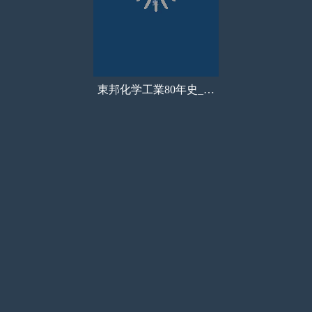
東邦化学工業80年史_book
目次
サムネイル
しおり
検索
メモ
ペン